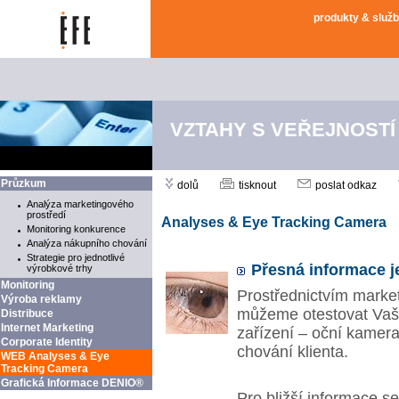
produkty & služ
VZTAHY S VEŘEJNOSTÍ
Průzkum
dolů
tisknout
poslat odkaz
Analýza marketingového
prostředí
Analyses & Eye Tracking Camera
Monitoring konkurence
Analýza nákupního chování
Strategie pro jednotlivé
Přesná informace j
výrobkové trhy
Monitoring
Prostřednictvím mark
Výroba reklamy
můžeme otestovat Vaše
Distribuce
Internet Marketing
zařízení – oční kamera
Corporate Identity
chování klienta.
WEB Analyses & Eye
Tracking Camera
Grafická Informace DENIO®
Pro bližší informace se