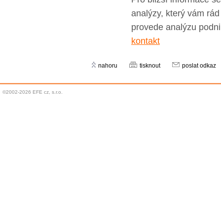
analýzy, který vám rád
provede analýzu podnik
kontakt
nahoru
tisknout
poslat odkaz
©2002-2026 EFE cz, s.r.o.