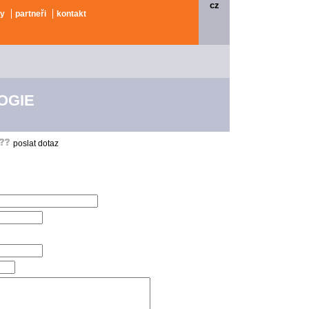
cz
by
partneři
kontakt
OGIE
poslat dotaz