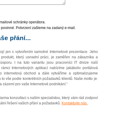
mailové schránky operátora.
povinné. Potvrzení zašleme na zadaný e-mail.
še přání...
ojí jen s vytvořením samotné Internetové prezentace. Jeho
produkt, který usnadní práci, je zaměřen na zákazníka a
 úsporu. I na tuto variantu jsou pracovníci IT divize naší
 rámci Internetových aplikací nabízíme jakákoliv portálová
o internetový obchod a dále vytváříme a optimalizujeme
A to vše podle konkrétních požadavků klientů. Naše motto je:
 zázemí pro vaše Internetové podnikání.“
darma konzultaci s našim specialistou, který vám rád zodpoví
ální řešení vašich přání a požadavků.
Kontaktujte nás.