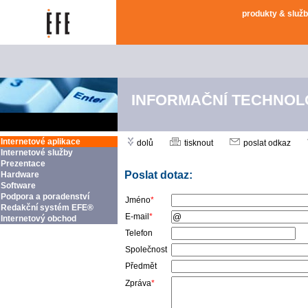
produkty & služ
INFORMAČNÍ TECHNOL
Internetové aplikace
dolů
tisknout
poslat odkaz
Internetové služby
Prezentace
Poslat dotaz:
Hardware
Software
Podpora a poradenství
Jméno
*
Redakční systém EFE®
E-mail
*
Internetový obchod
Telefon
Společnost
Předmět
Zpráva
*