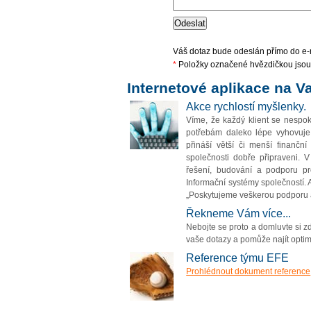
Váš dotaz bude odeslán přímo do e-
*
Položky označené hvězdičkou jsou 
Internetové aplikace na Va
Akce rychlostí myšlenky.
Víme, že každý klient se nespok
potřebám daleko lépe vyhovuje 
přináší větší či menší finanční
společnosti dobře připraveni. V
řešení, budování a podporu pr
Informační systémy společností. 
„Poskytujeme veškerou podporu a
Řekneme Vám více...
Nebojte se proto a domluvte si z
vaše dotazy a pomůže najít optim
Reference týmu EFE
Prohlédnout dokument reference